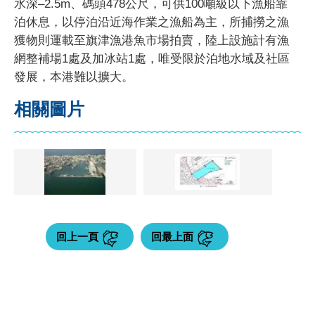
水深–2.5m、碼頭478公尺，可供100噸級以下漁船靠
泊休息，以停泊沿近海作業之漁船為主，所捕撈之漁
獲物則運載至旗津漁港魚市場拍賣，陸上設施計有漁
網整補場1處及加冰站1處，唯受限於泊地水域及社區
發展，本港難以擴大。
相關圖片
回上一頁
回最上面