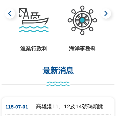
漁業行政科
海洋事務科
目
最新消息
前
切
換
至:
[另
開
新
高雄港11、12及14號碼頭開放遊艇申請避颱停泊
115-07-01
視
窗]