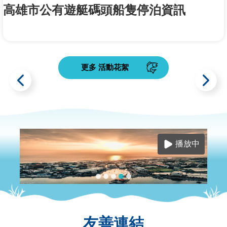
高雄市公有遊艇碼頭船隻停泊資訊
更多 活動花絮
目
前
切
換
至:
播放中
高
雄
市
公
目
有
前
遊
顯
艇
友善連結
示
碼