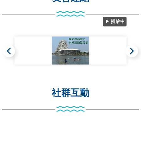
圖
頭
片:
船
2021
隻
中
播放中
停
芸
泊
攝
資
影
訊
比
賽
目
前
切
社群互動
換
至:
河
灣
及
第
三
船