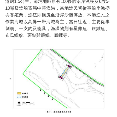
港約1.5公里。港埔地區原有100多艘沿岸漁筏及6艘5-
10噸級漁船寄籍中芸漁港，當地漁民皆從事沿岸漁撈
與養殖業，漁筏則拖曳至沿岸沙灘停放。本港漁民之
作業海域以高屏一帶海域為主，當日往返，主要從事
刺網、一支釣及籠具，漁獲物則有星雞魚、銀雞魚、
布氏鯧鰺、斑點雞籠鯧、鳳螺等。